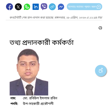
আপনার মতামত প্রদান করুন
কনটেন্টটি শেষ হাল-নাগাদ করা হয়েছে: মঙ্গলবার, ২৮ এপ্রিল, ২০২৬ এ ১২:৫৪ PM
তথ্য প্রদানকারী কর্মকর্তা
মো. রবিউল ইসলাম রবিন
নাম:
উপ-সহকারী প্রকৌশলী
পদবি: