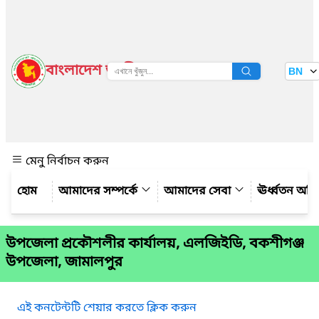
বাংলাদেশ জাতীয় তথ্য বাতায়ন
BN
দেখুন
মেনু নির্বাচন করুন
আমাদের সম্পর্কে
আমাদের সেবা
ঊর্ধ্বতন অফ
উপজেলা প্রকৌশলীর কার্যালয়, এলজিইডি, বকশীগঞ্জ
উপজেলা, জামালপুর
এই কনটেন্টটি শেয়ার করতে ক্লিক করুন