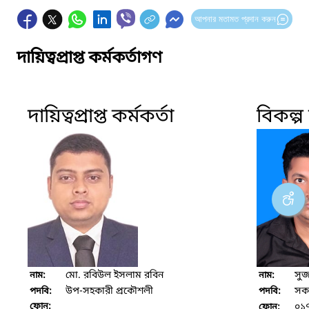
আপনার মতামত প্রদান করুন
দায়িত্বপ্রাপ্ত কর্মকর্তাগণ
দায়িত্বপ্রাপ্ত কর্মকর্তা
বিকল্প দ
মো. রবিউল ইসলাম রবিন
সুজ
নাম:
নাম:
উপ-সহকারী প্রকৌশলী
সকা
পদবি:
পদবি:
ফোন:
০১
ফোন: