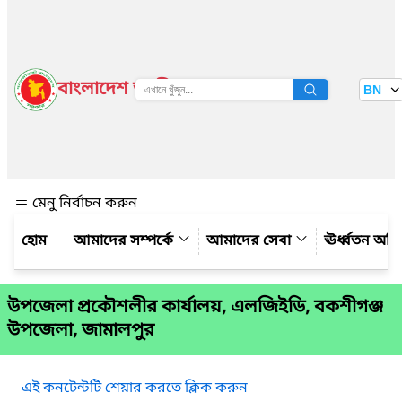
বাংলাদেশ জাতীয় তথ্য বাতায়ন
BN
দেখুন
মেনু নির্বাচন করুন
আমাদের সম্পর্কে
আমাদের সেবা
ঊর্ধ্বতন অফ
উপজেলা প্রকৌশলীর কার্যালয়, এলজিইডি, বকশীগঞ্জ
উপজেলা, জামালপুর
এই কনটেন্টটি শেয়ার করতে ক্লিক করুন