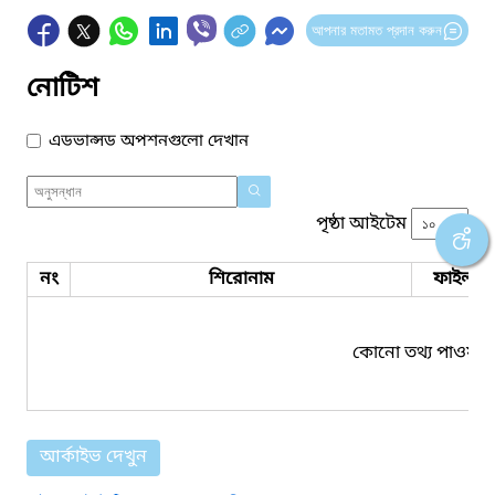
আপনার মতামত প্রদান করুন
নোটিশ
এডভান্সড অপশনগুলো দেখান
পৃষ্ঠা আইটেম
নং
শিরোনাম
ফাইল সম
কোনো তথ্য পাওয়া য
আর্কাইভ দেখুন