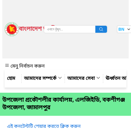
বাংলাদেশ জাতীয় তথ্য বাতায়ন
BN
দেখুন
মেনু নির্বাচন করুন
আমাদের সম্পর্কে
আমাদের সেবা
ঊর্ধ্বতন অফ
উপজেলা প্রকৌশলীর কার্যালয়, এলজিইডি, বকশীগঞ্জ
উপজেলা, জামালপুর
এই কনটেন্টটি শেয়ার করতে ক্লিক করুন