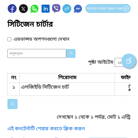
আপনার মতামত প্রদান করুন
সিটিজেন চার্টার
এডভান্সড অপশনগুলো দেখান
পৃষ্ঠা আইটেম
নং
শিরোনাম
ফাইল সম
১
এলজিইডি সিটিজেন চার্ট
১
দেখছেন ১ থেকে ১ পর্যন্ত, মোট ১ এন্ট্রি
এই কনটেন্টটি শেয়ার করতে ক্লিক করুন