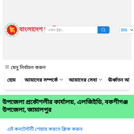
বাংলাদেশ জাতীয় তথ্য বাতায়ন
BN
দেখুন
মেনু নির্বাচন করুন
আমাদের সম্পর্কে
আমাদের সেবা
ঊর্ধ্বতন অফ
উপজেলা প্রকৌশলীর কার্যালয়, এলজিইডি, বকশীগঞ্জ
উপজেলা, জামালপুর
এই কনটেন্টটি শেয়ার করতে ক্লিক করুন