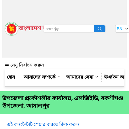
বাংলাদেশ জাতীয় তথ্য বাতায়ন
BN
দেখুন
মেনু নির্বাচন করুন
আমাদের সম্পর্কে
আমাদের সেবা
ঊর্ধ্বতন অফ
উপজেলা প্রকৌশলীর কার্যালয়, এলজিইডি, বকশীগঞ্জ
উপজেলা, জামালপুর
এই কনটেন্টটি শেয়ার করতে ক্লিক করুন