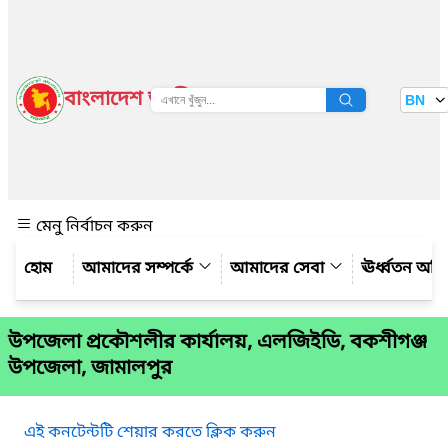
বাংলাদেশ জাতীয় তথ্য বাতায়ন
BN
দেখুন
মেনু নির্বাচন করুন
আমাদের সম্পর্কে
আমাদের সেবা
ঊর্ধ্বতন অফ
উপজেলা প্রকৌশলীর কার্যালয়, এলজিইডি, বকশীগঞ্জ
উপজেলা, জামালপুর
এই কনটেন্টটি শেয়ার করতে ক্লিক করুন