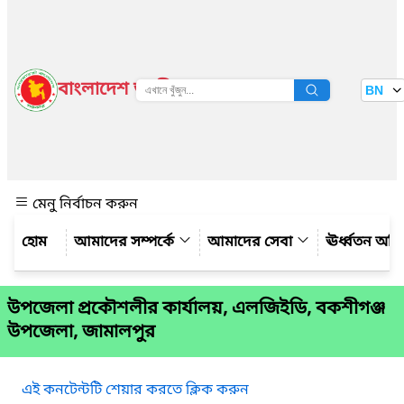
বাংলাদেশ জাতীয় তথ্য বাতায়ন
BN
দেখুন
মেনু নির্বাচন করুন
আমাদের সম্পর্কে
আমাদের সেবা
ঊর্ধ্বতন অফ
উপজেলা প্রকৌশলীর কার্যালয়, এলজিইডি, বকশীগঞ্জ
উপজেলা, জামালপুর
এই কনটেন্টটি শেয়ার করতে ক্লিক করুন