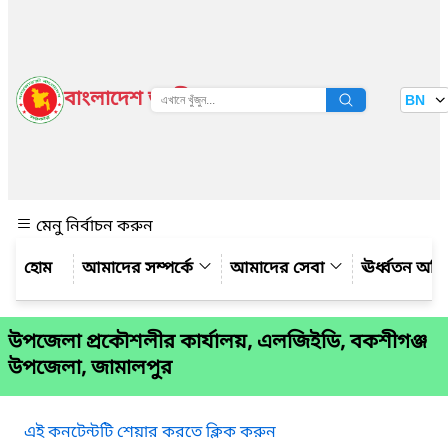
বাংলাদেশ জাতীয় তথ্য বাতায়ন
BN
দেখুন
মেনু নির্বাচন করুন
আমাদের সম্পর্কে
আমাদের সেবা
ঊর্ধ্বতন অফ
উপজেলা প্রকৌশলীর কার্যালয়, এলজিইডি, বকশীগঞ্জ
উপজেলা, জামালপুর
এই কনটেন্টটি শেয়ার করতে ক্লিক করুন