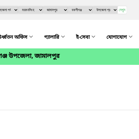
দেখুন
র্ধ্বতন অফিস
গ্যালারি
ই-সেবা
যোগাযোগ
ঞ্জ উপজেলা, জামালপুর